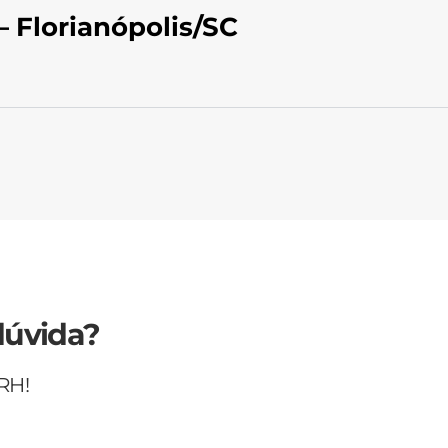
– Florianópolis/SC
dúvida?
RH!