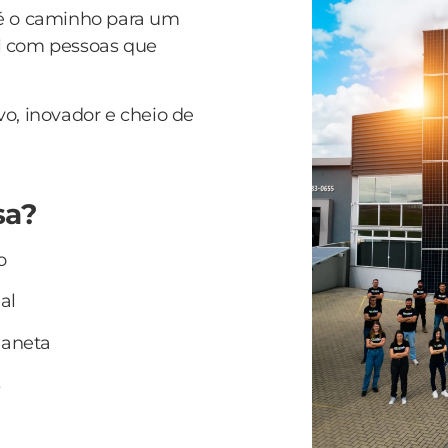
 é o caminho para um
vel com pessoas que
o, inovador e cheio de
isa?
o
al
laneta
s