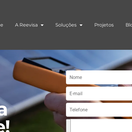
e
A Reevisa
Soluções
Projetos
Bl
a
e!